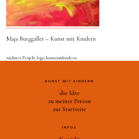
Druckwerkstatt
Ast-Tiere-Werkstatt
Ich bin ich
Alles Müll oder was?
Maja Burggaller – Kunst mit Kindern
und noch mehr…
zu meiner Person
nächstes Projekt
logo_kunstmitkindern
zur Startseite
KUNST MIT KINDERN
die Idee
zu meiner Person
zur Startseite
INFOS