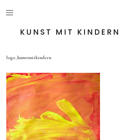
die Idee
KUNST MIT KINDERN
meine Angebote
logo_kunstmitkindern
Holzwerkstatt
Tonwerkstatt
Farb-Werkstatt
Wir schaffen Landschaften
Handpuppen-Werkstatt
Steckentiere-Werkstatt
Architektur-Werkstatt