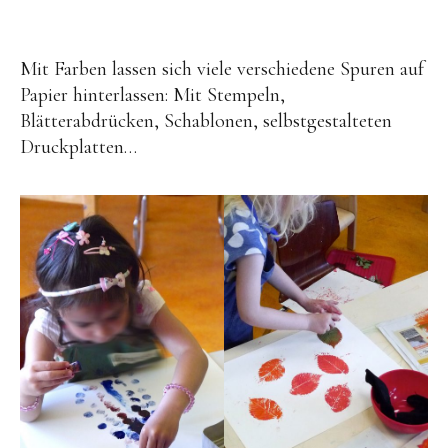
Druckwerkstatt
Ast-Tiere-Werkstatt
Mit Farben lassen sich viele verschiedene Spuren auf
Ich bin ich
Papier hinterlassen: Mit Stempeln,
Alles Müll oder was?
Blätterabdrücken, Schablonen, selbstgestalteten
und noch mehr…
Druckplatten…
zu meiner Person
zur Startseite