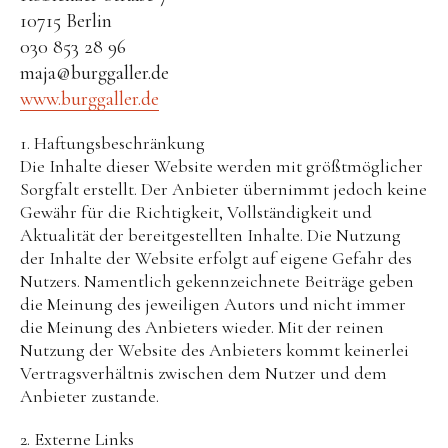
Druckwerkstatt
10715 Berlin
Ast-Tiere-Werkstatt
030 853 28 96
maja@burggaller.de
Ich bin ich
www.burggaller.de
Alles Müll oder was?
1. Haftungsbeschränkung
und noch mehr…
Die Inhalte dieser Website werden mit größtmöglicher
zu meiner Person
Sorgfalt erstellt. Der Anbieter übernimmt jedoch keine
Gewähr für die Richtigkeit, Vollständigkeit und
zur Startseite
Aktualität der bereitgestellten Inhalte. Die Nutzung
der Inhalte der Website erfolgt auf eigene Gefahr des
Nutzers. Namentlich gekennzeichnete Beiträge geben
die Meinung des jeweiligen Autors und nicht immer
die Meinung des Anbieters wieder. Mit der reinen
Nutzung der Website des Anbieters kommt keinerlei
Vertragsverhältnis zwischen dem Nutzer und dem
Anbieter zustande.
2. Externe Links