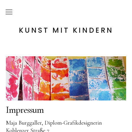
die Idee
KUNST MIT KINDERN
meine Angebote
Holzwerkstatt
Tonwerkstatt
Farb-Werkstatt
Wir schaffen Landschaften
Handpuppen-Werkstatt
Impressum
Steckentiere-Werkstatt
Maja Burggaller, Diplom-Grafikdesignerin
Architektur-Werkstatt
Koblenzer Straße 7