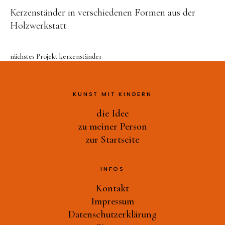
Druckwerkstatt
Kerzenständer in verschiedenen Formen aus der
Ast-Tiere-Werkstatt
Holzwerkstatt
Ich bin ich
Alles Müll oder was?
nächstes Projekt
kerzenständer
und noch mehr…
zu meiner Person
KUNST MIT KINDERN
die Idee
zur Startseite
zu meiner Person
zur Startseite
INFOS
Kontakt
Impressum
Datenschutzerklärung