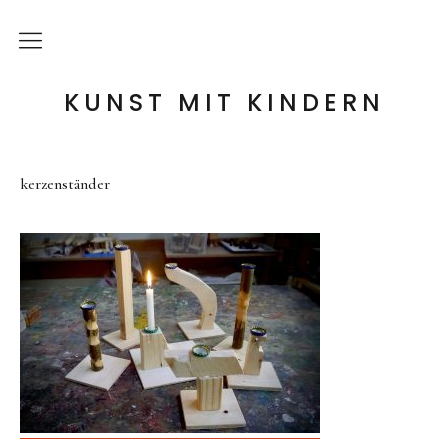
die Idee
KUNST MIT KINDERN
meine Angebote
kerzenständer
Holzwerkstatt
Tonwerkstatt
Farb-Werkstatt
Wir schaffen Landschaften
Handpuppen-Werkstatt
Steckentiere-Werkstatt
Architektur-Werkstatt