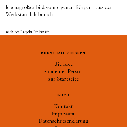
Druckwerkstatt
lebensgroßes Bild vom eigenen Körper – aus der
Ast-Tiere-Werkstatt
Werkstatt Ich bin ich
Ich bin ich
Alles Müll oder was?
nächstes Projekt
Ich bin ich
und noch mehr…
zu meiner Person
KUNST MIT KINDERN
die Idee
zur Startseite
zu meiner Person
zur Startseite
INFOS
Kontakt
Impressum
Datenschutzerklärung