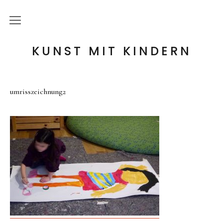
die Idee
KUNST MIT KINDERN
meine Angebote
umrisszeichnung2
Holzwerkstatt
Tonwerkstatt
Farb-Werkstatt
Wir schaffen Landschaften
Handpuppen-Werkstatt
Steckentiere-Werkstatt
Architektur-Werkstatt