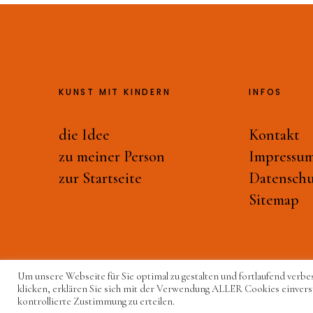
KUNST MIT KINDERN
INFOS
die Idee
Kontakt
zu meiner Person
Impressu
zur Startseite
Datenschu
Sitemap
Um unsere Webseite für Sie optimal zu gestalten und fortlaufend verbe
© 2024 Kunst mit Kindern – Maja Burggaller
klicken, erklären Sie sich mit der Verwendung ALLER Cookies einvers
kontrollierte Zustimmung zu erteilen.