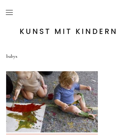
die Idee
KUNST MIT KINDERN
meine Angebote
babys
Holzwerkstatt
Tonwerkstatt
Farb-Werkstatt
Wir schaffen Landschaften
Handpuppen-Werkstatt
Steckentiere-Werkstatt
Architektur-Werkstatt