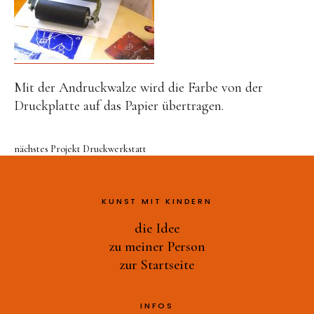
Druckwerkstatt
Ast-Tiere-Werkstatt
Ich bin ich
Alles Müll oder was?
Mit der Andruckwalze wird die Farbe von der
Druckplatte auf das Papier übertragen.
und noch mehr…
zu meiner Person
nächstes Projekt
Druckwerkstatt
zur Startseite
KUNST MIT KINDERN
die Idee
zu meiner Person
zur Startseite
INFOS