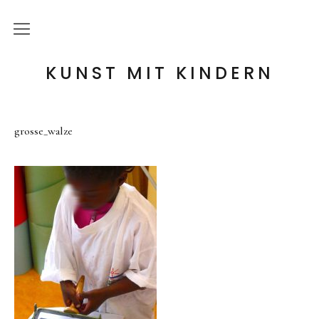
die Idee
KUNST MIT KINDERN
meine Angebote
grosse_walze
Holzwerkstatt
Tonwerkstatt
Farb-Werkstatt
Wir schaffen Landschaften
Handpuppen-Werkstatt
Steckentiere-Werkstatt
Architektur-Werkstatt