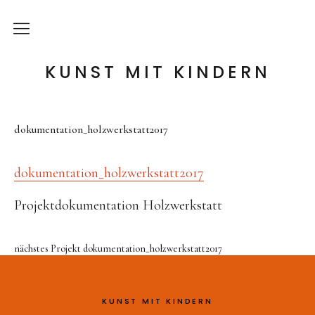
die Idee
KUNST MIT KINDERN
meine Angebote
dokumentation_holzwerkstatt2017
Holzwerkstatt
Tonwerkstatt
dokumentation_holzwerkstatt2017
Farb-Werkstatt
Projektdokumentation Holzwerkstatt
Wir schaffen Landschaften
Handpuppen-Werkstatt
nächstes Projekt
dokumentation_holzwerkstatt2017
Steckentiere-Werkstatt
Architektur-Werkstatt
KUNST MIT KINDERN