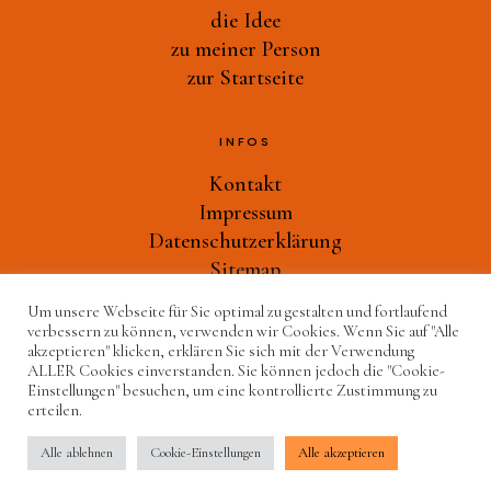
Druckwerkstatt
die Idee
Ast-Tiere-Werkstatt
zu meiner Person
zur Startseite
Ich bin ich
Alles Müll oder was?
INFOS
und noch mehr…
Kontakt
zu meiner Person
Impressum
Datenschutzerklärung
zur Startseite
Sitemap
Um unsere Webseite für Sie optimal zu gestalten und fortlaufend
verbessern zu können, verwenden wir Cookies. Wenn Sie auf "Alle
WEITERES
akzeptieren" klicken, erklären Sie sich mit der Verwendung
ALLER Cookies einverstanden. Sie können jedoch die "Cookie-
Grafik-Design
Einstellungen" besuchen, um eine kontrollierte Zustimmung zu
erteilen.
© 2024 Kunst mit Kindern – Maja Burggaller
Alle ablehnen
Cookie-Einstellungen
Alle akzeptieren