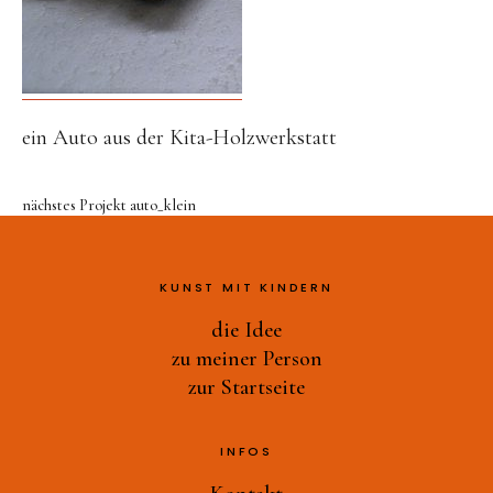
Druckwerkstatt
Ast-Tiere-Werkstatt
Ich bin ich
Alles Müll oder was?
ein Auto aus der Kita-Holzwerkstatt
und noch mehr…
zu meiner Person
nächstes Projekt
auto_klein
zur Startseite
KUNST MIT KINDERN
die Idee
zu meiner Person
zur Startseite
INFOS