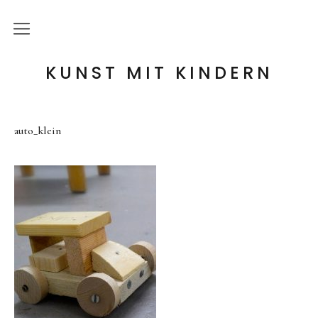
die Idee
KUNST MIT KINDERN
meine Angebote
auto_klein
Holzwerkstatt
Tonwerkstatt
Farb-Werkstatt
Wir schaffen Landschaften
Handpuppen-Werkstatt
Steckentiere-Werkstatt
Architektur-Werkstatt