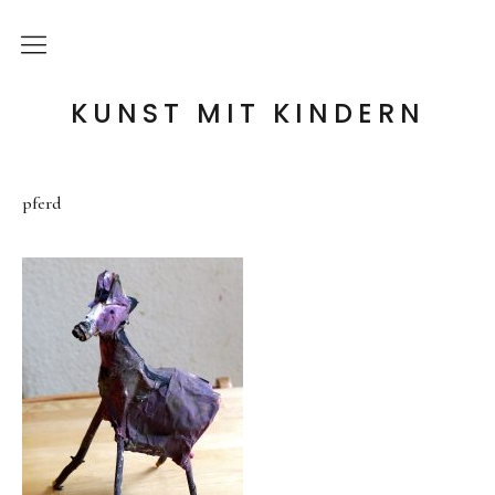
die Idee
KUNST MIT KINDERN
meine Angebote
pferd
Holzwerkstatt
Tonwerkstatt
Farb-Werkstatt
Wir schaffen Landschaften
Handpuppen-Werkstatt
Steckentiere-Werkstatt
Architektur-Werkstatt