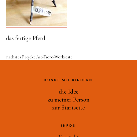
Druckwerkstatt
Ast-Tiere-Werkstatt
Ich bin ich
Alles Müll oder was?
das fertige Pferd
und noch mehr…
zu meiner Person
nächstes Projekt
Ast-Tiere-Werkstatt
zur Startseite
KUNST MIT KINDERN
die Idee
zu meiner Person
zur Startseite
INFOS