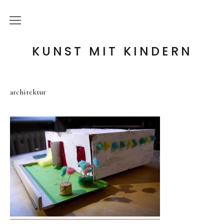
die Idee
KUNST MIT KINDERN
meine Angebote
architektur
Holzwerkstatt
Tonwerkstatt
Farb-Werkstatt
Wir schaffen Landschaften
Handpuppen-Werkstatt
Steckentiere-Werkstatt
Architektur-Werkstatt