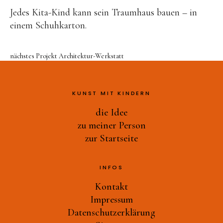
Druckwerkstatt
Jedes Kita-Kind kann sein Traumhaus bauen – in
Ast-Tiere-Werkstatt
einem Schuhkarton.
Ich bin ich
Alles Müll oder was?
nächstes Projekt
Architektur-Werkstatt
und noch mehr…
zu meiner Person
KUNST MIT KINDERN
die Idee
zur Startseite
zu meiner Person
zur Startseite
INFOS
Kontakt
Impressum
Datenschutzerklärung