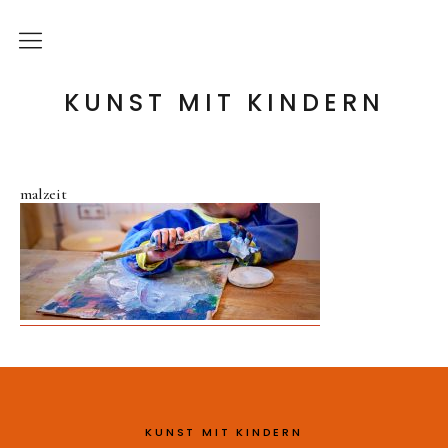
die Idee
KUNST MIT KINDERN
meine Angebote
malzeit
Holzwerkstatt
Tonwerkstatt
Farb-Werkstatt
Wir schaffen Landschaften
Handpuppen-Werkstatt
Steckentiere-Werkstatt
Architektur-Werkstatt
KUNST MIT KINDERN