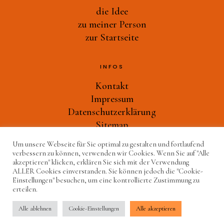
Druckwerkstatt
die Idee
Ast-Tiere-Werkstatt
zu meiner Person
zur Startseite
Ich bin ich
Alles Müll oder was?
INFOS
und noch mehr…
Kontakt
zu meiner Person
Impressum
Datenschutzerklärung
zur Startseite
Sitemap
Um unsere Webseite für Sie optimal zu gestalten und fortlaufend
verbessern zu können, verwenden wir Cookies. Wenn Sie auf "Alle
WEITERES
akzeptieren" klicken, erklären Sie sich mit der Verwendung
ALLER Cookies einverstanden. Sie können jedoch die "Cookie-
Grafik-Design
Einstellungen" besuchen, um eine kontrollierte Zustimmung zu
erteilen.
© 2024 Kunst mit Kindern – Maja Burggaller
Alle ablehnen
Cookie-Einstellungen
Alle akzeptieren