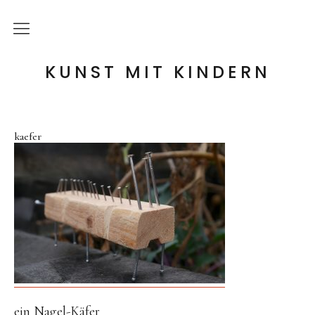
die Idee
KUNST MIT KINDERN
meine Angebote
kaefer
Holzwerkstatt
Tonwerkstatt
Farb-Werkstatt
Wir schaffen Landschaften
Handpuppen-Werkstatt
Steckentiere-Werkstatt
Architektur-Werkstatt
ein Nagel-Käfer